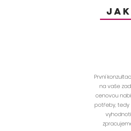
Jak
První konzult
na vaše zad
cenovou nabíd
potřeby, tedy
vyhodnot
zpracujeme