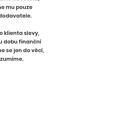
e mu pouze
dodavatele.
klienta slevy,
u dobu finanční
 se jen do věcí,
ozumíme.