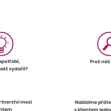
apotřebí,
Proč náš
jekt vydařil?
rtnerství mezi
Nabízíme přátel
entem
s klientem jedn