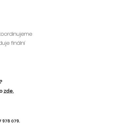
koordinujeme
uje f
inální
?
mo
zde.
7 978 079.