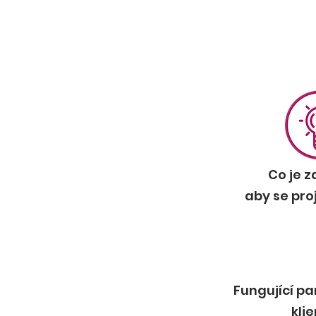
Co je z
aby se pro
Fungující pa
kli