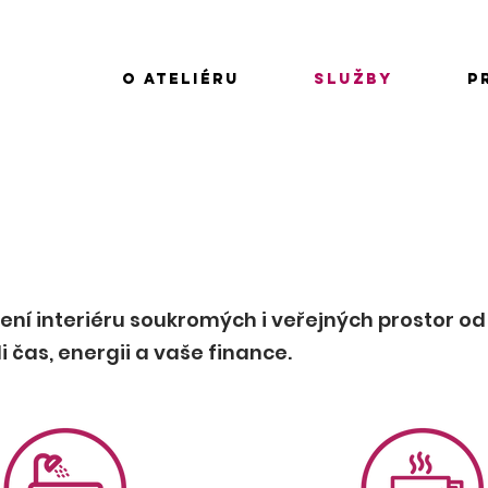
O ateliéru
Služby
P
google41439f67fb246e0f.html
ní interiéru soukromých i veřejných prostor od 
 čas, energii a vaše finance.