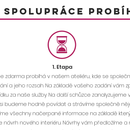
 spolupráce probí
1. Etapa
ace zdarma probíhá v našem ateliéru, kde se spole
ání a jeho rozsah.
Na základě vašeho zadání vám 
ku za naše služby.
Na další schůzce zanalyzujeme 
 si budeme hodně povídat a strávíme společně něj
íme všechny načerpané informace na základě kter
 návrh nového interiéru.
Návrhy vám předložíme a