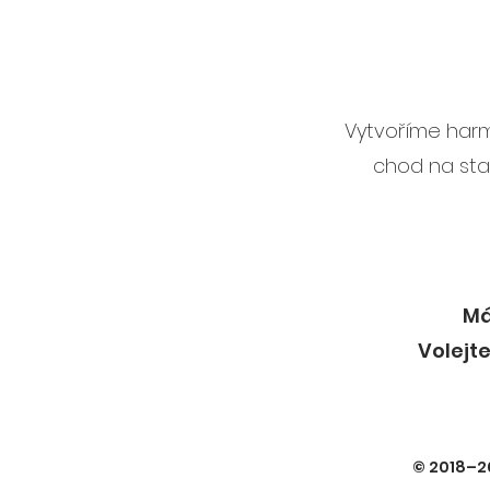
Vytvoříme harm
chod na sta
Má
Volejte
© 2018–20