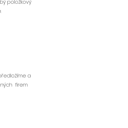
ubý položkový
.
předložíme a
aných firem