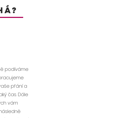
há?
čně podíváme
zpracujeme
vaše přání a
aký čas.
Dále
ých vám
 následně