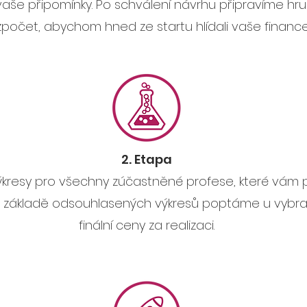
aše připomínky.
Po schválení návrhu připravíme hr
zpočet, abychom hned ze startu hlídali vaše finance
2. Etapa
kresy pro všechny zúčastněné profese, které vám 
Na základě odsouhlasených výkresů poptáme u vybr
finální ceny za realizaci.