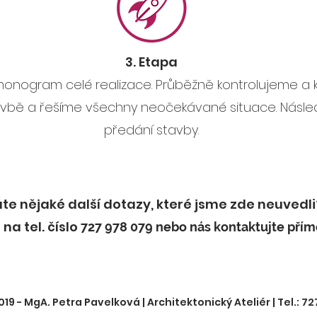
3. Etapa
onogram celé realizace. Průběžně k
ontrolujeme a 
vbě a ř
ešíme všechny neočekávané situace. Násled
předání stavby.
te nějaké další dotazy, které jsme zde neuvedli
 na tel. číslo
727 978 079 nebo nás kontaktujte pří
19 - MgA. Petra Pavelková | Architektonický Ateliér | Tel.: 72