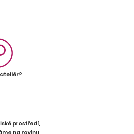
ateliér?
ské prostředí,
áme na rovinu,