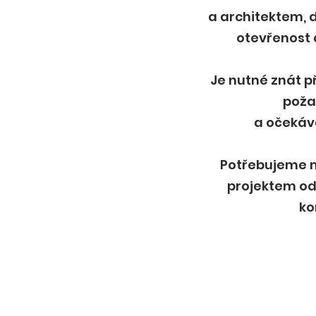
a architektem, d
otevřenost 
Je nutné znát p
pož
a očekává
Potřebujeme m
projektem od
ko