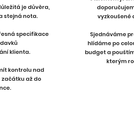
ůležitá je důvěra,
doporučujem
a stejná nota.
vyzkoušené 
řesná specifikace
Sjednáváme pro 
adavků
hlídáme po celo
ní klienta.
budget a pouštíme
kterým r
ít kontrolu nad
 začátku až do
nce.