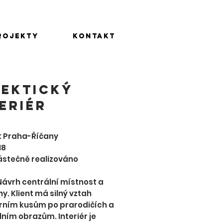
rojekty
Kontakt
LEKTICKÝ
ERIÉR
: Praha-Říčany
18
ástečně realizováno
Návrh centrální místnost a
y. Klient má silný vztah
érním kusům po prarodičích a
lním obrazům. Interiér je