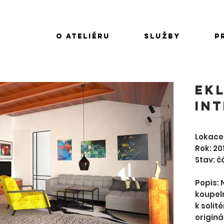
O ateliéru
Služby
P
google41439f67fb246e0f.html
EK
INT
Lokace
Rok: 20
Stav: č
Popis: 
koupeln
k solit
originá