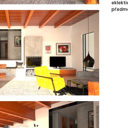
eklekti
předmět